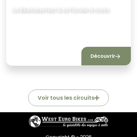
La Biketoberfest & la Floride à moto
14 jours
|
12 nuits
Découvrir
Voir tous les circuits