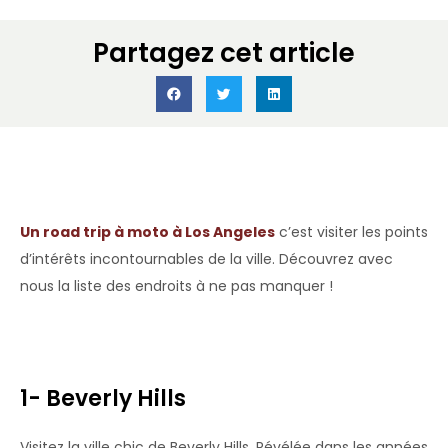
Partagez cet article
Accueil
»
Voyage moto en Amérique
»
Voyage moto aux USA : nos
road trips aux États-Unis
»
Top 10 Los Angeles à moto
Un road trip à moto à Los Angeles
c’est visiter les points
d’intérêts incontournables de la ville. Découvrez avec
nous la liste des endroits à ne pas manquer !
1- Beverly Hills
Visitez la ville chic de Beverly Hills. Révélée dans les années