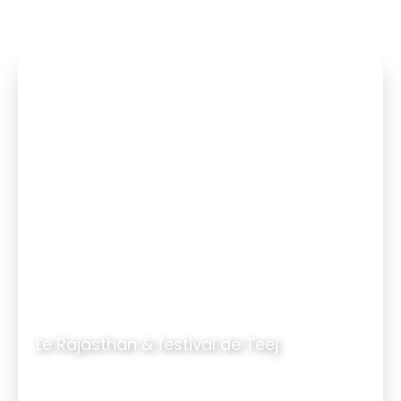
Le Rajasthan & festival de Teej
17 jours
|
15 nuits