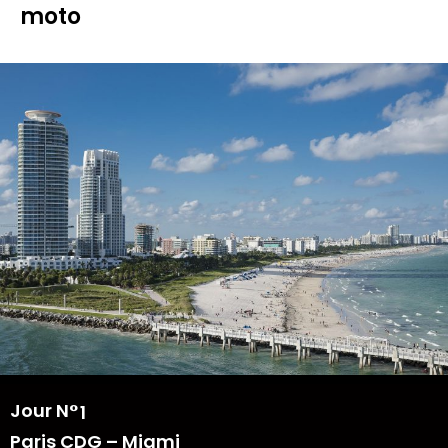
moto
Jour N°
1
Paris CDG – Miami