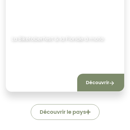
La Biketoberfest & la Floride à moto
14 jours
|
12 nuits
Découvrir
Découvrir le pays