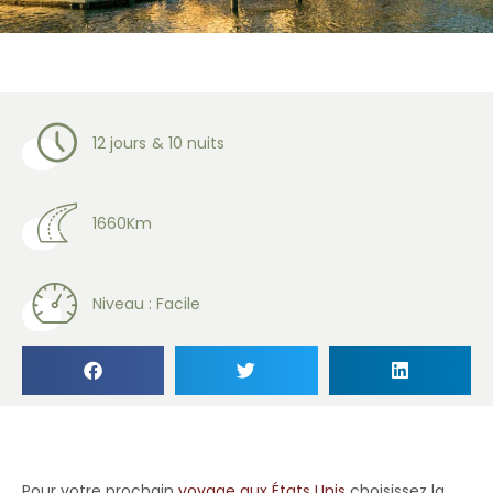
Accueil
»
Voyage moto en Amérique
»
Voyage moto aux USA : nos
road trips aux États-Unis
»
La Floride à moto
12 jours
& 10 nuits
1660Km
Niveau : Facile
Pour votre prochain
voyage aux États Unis
choisissez la