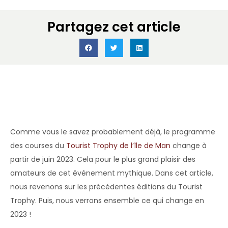
Partagez cet article
Accueil
»
Voyage moto en Europe
»
Tourist Trophy île de Man : nos
voyages à moto
»
Tourist Trophy 2023 : nouveau
programme des courses !
Comme vous le savez probablement déjà, le programme
des courses du
Tourist Trophy de l’île de Man
change à
partir de juin 2023. Cela pour le plus grand plaisir des
amateurs de cet événement mythique. Dans cet article,
nous revenons sur les précédentes éditions du Tourist
Trophy. Puis, nous verrons ensemble ce qui change en
2023 !