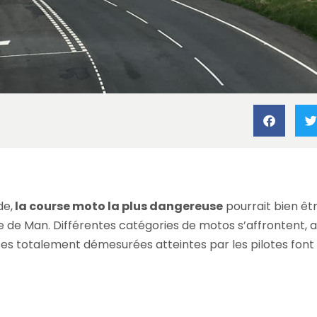
ges à moto
»
Pourquoi le TT est la course de moto la plus dangereu
de,
la course moto la plus dangereuse
pourrait bien êt
’île de Man. Différentes catégories de motos s’affrontent, 
 vitesses totalement démesurées atteintes par les pilotes f