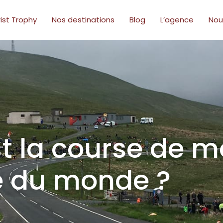
ist Trophy
Nos destinations
Blog
L’agence
Nou
st la course de m
e du monde ?