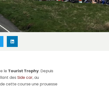
se du monde ?
re le
Tourist Trophy
. Depuis
allant des
Side car
, au
ont de cette course une prouesse