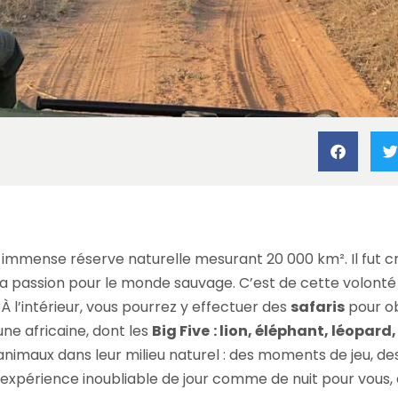
rique du Sud
»
Faire un safari dans le parc Kruger en Afrique du S
une immense réserve naturelle mesurant 20 000 km². Il fut c
 sa passion pour le monde sauvage. C’est de cette volonté
À l’intérieur, vous pourrez y effectuer des
safaris
pour ob
une africaine, dont les
Big Five
: lion, éléphant, léopard,
imaux dans leur milieu naturel : des moments de jeu, des
 expérience inoubliable de jour comme de nuit pour vous