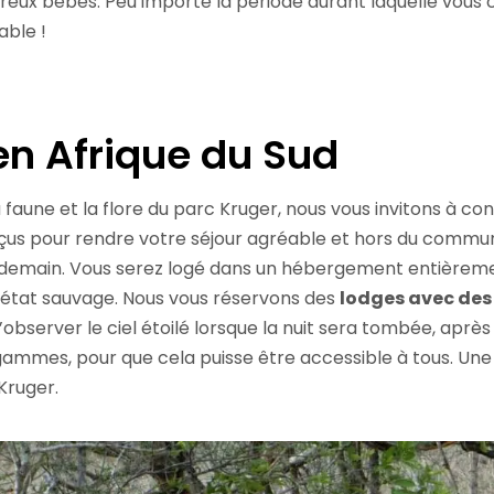
x bébés. Peu importe la période durant laquelle vous cho
able !
en Afrique du Sud
faune et la flore du parc Kruger, nous vous invitons à co
onçus pour rendre votre séjour agréable et hors du comm
demain. Vous serez logé dans un hébergement entièremen
 l’état sauvage. Nous vous réservons des
lodges avec des
observer le ciel étoilé lorsque la nuit sera tombée, aprè
 gammes, pour que cela puisse être accessible à tous. Une
Kruger.