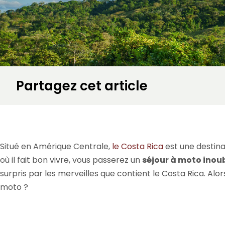
Partagez cet article
Accueil
»
Voyage moto en Amérique
»
Découvrez nos voyages à moto au
Situé en Amérique Centrale,
le Costa Rica
est une destina
où il fait bon vivre, vous passerez un
séjour à moto inou
surpris par les merveilles que contient le Costa Rica. Al
moto ?