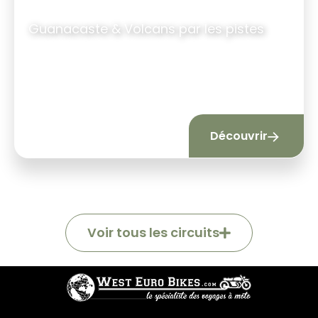
Guanacaste & Volcans par les pistes
13 jours
|
11 nuits
Découvrir
Voir tous les circuits