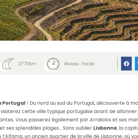
 trips
»
Le grand tour du Portugal à moto
2770Km
Niveau : Facile
u Portugal
! Du nord au sud du Portugal, découverte à mot
 visiterez cette ville typique portugaise avant de sillonner
olantes. Vous passerez également par Arraiolos et ses ma
et ses splendides plages… Sans oublier
Lisbonne
, la capi
 l’Alfama, un ancien quartier de la ville de Lisbonne, où v