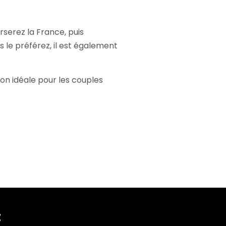
erserez la France, puis
 le préférez, il est également
ion idéale pour les couples
z