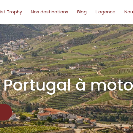
ist Trophy
Nos destinations
Blog
L’agence
Nou
u Portugal à mot