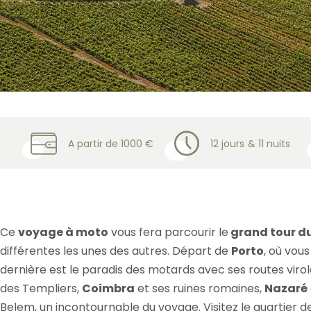
Accueil
»
Voyage moto en Europe
»
Voyage à moto au Portugal : nos road
A partir de 1000 €
12 jours
& 11 nuits
Ce
voyage à moto
vous fera parcourir le
grand tour d
différentes les unes des autres. Départ de
Porto
, où vous
dernière est le paradis des motards avec ses routes vir
des Templiers,
Coimbra
et ses ruines romaines,
Nazaré
Belem, un incontournable du voyage. Visitez le quartier de