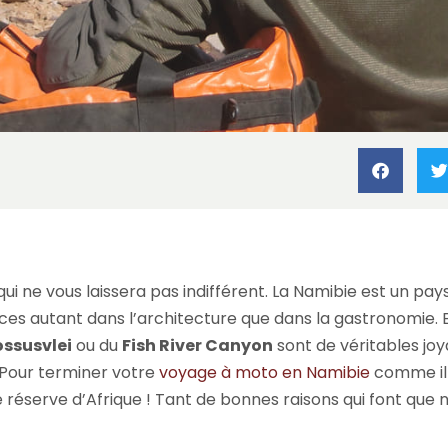
amibie
»
5 bonnes raisons de faire un road trip moto en Namibie !
ui ne vous laissera pas indifférent. La Namibie est un pays
races autant dans l’architecture que dans la gastronomie.
ossusvlei
ou du
Fish River Canyon
sont de véritables joya
 Pour terminer votre
voyage à moto en Namibie
comme il 
 réserve d’Afrique ! Tant de bonnes raisons qui font que n