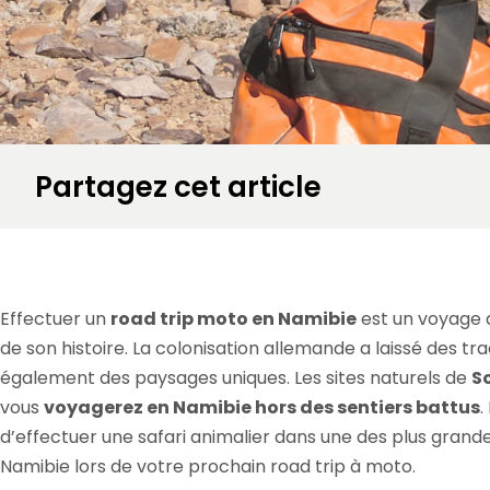
Partagez cet article
Accueil
»
Voyage moto en Afrique
»
Découvrez nos voyages à moto en N
Effectuer un
road trip moto en Namibie
est un voyage q
de son histoire. La colonisation allemande a laissé des t
également des paysages uniques. Les sites naturels de
S
vous
voyagerez en Namibie hors des sentiers battus
.
d’effectuer une safari animalier dans une des plus grande
Namibie lors de votre prochain road trip à moto.